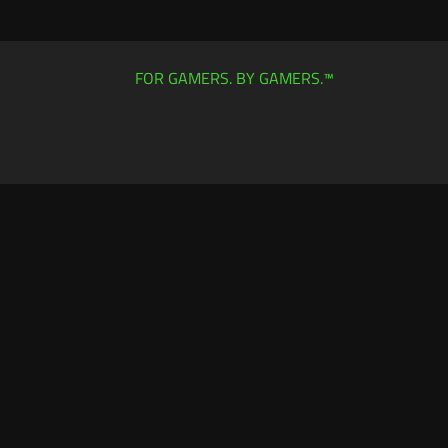
FOR GAMERS. BY GAMERS.™