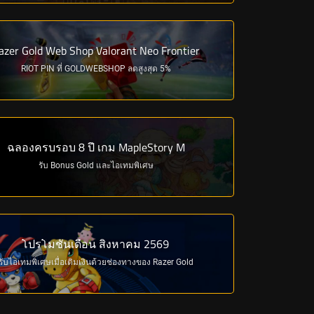
azer Gold Web Shop Valorant Neo Frontier
RIOT PIN ที่ GOLDWEBSHOP ลดสูงสุด 5%
ฉลองครบรอบ 8 ปี เกม MapleStory M
รับ Bonus Gold และไอเทมพิเศษ
โปรโมชั่นเดือน สิงหาคม 2569
รับไอเทมพิเศษเมื่อเติมเงินด้วยช่องทางของ Razer Gold