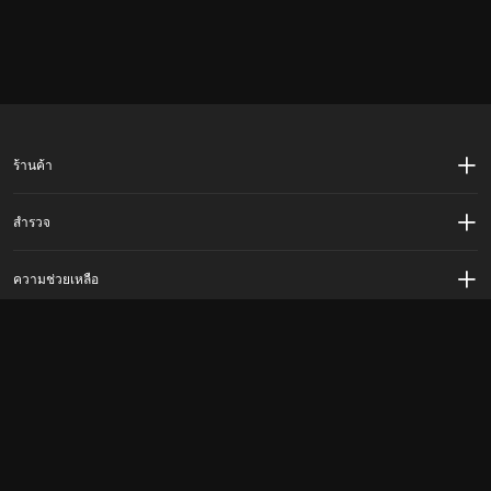
ร้านค้า
สำรวจ
ความช่วยเหลือ
เกี่ยวกับบริษัท
Copyright © 2026 Razer Inc. All rights reserved.
เงื่อนไขการให้บริการ
|
ข้อกฏหมาย
|
นโยบายความปลอดภัย
|
การตั้งค่าคุกกี้