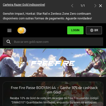
PREVIOUS SLIDE
NEXT S
Carteira Razer Gold indisponível
1/1
Genshin Impact, Honkai: Star Rail e Zenless Zone Zero continuam
disponíveis com outras formas de pagamento. Aguarde novidades!
LOGIN
BR
Buscar em gold.razer.com
Search Razer Gold & Silver product
Razer
Gold
&
Silver
Free Fire Passe BOOYAH 44 – Ganhe 10% de cashback
em Gold!
Receba 10% de Gold de volta em recargas de Free Fire usando código
"DIMAS10"! Quantidades limitadas, enquanto durarem os estoques.